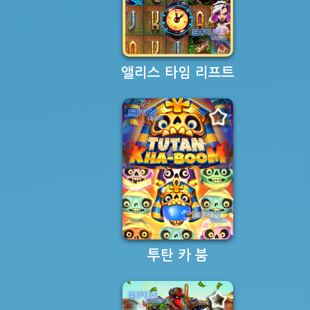
앨리스 타임 리프트
투탄 카 붐