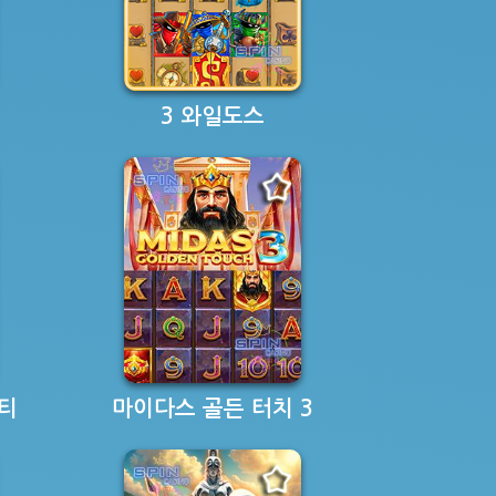
3 와일도스
티
마이다스 골든 터치 3