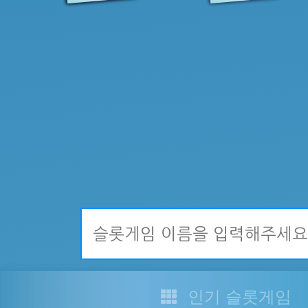
인기 슬롯게임