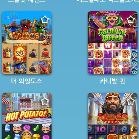
더 와일도스
카니발 퀸