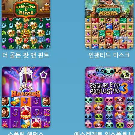
더 골든 팟 앤 핀트
인챈티드 마스크
스플릿 해펀스
에스켈레토 익스플로시보