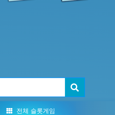
전체 슬롯게임