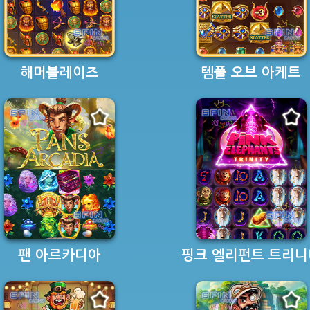
해머블레이즈
템플 오브 아케트
팬 아르카디아
핑크 엘리펀트 트리니