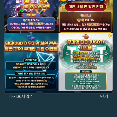
다시보지않기
닫기