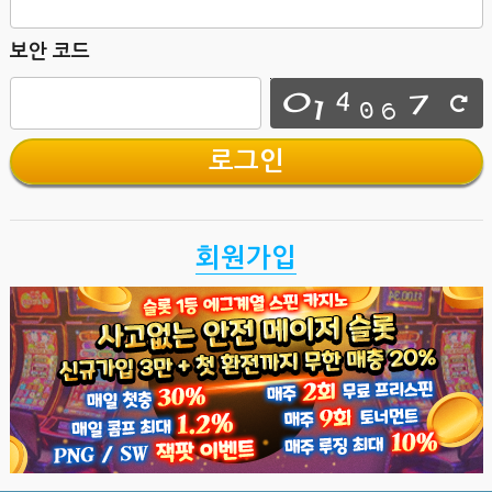
보안 코드
로그인
회원가입