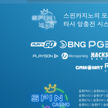
슬롯PNG | 슬롯BNG | 
슬롯EVO | 슬롯OP | 슬
슬롯BTG | 슬롯SW | 
슬롯RG | 슬롯PT | 슬롯