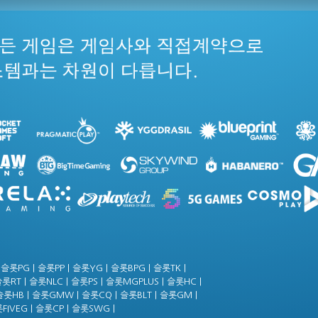
슬롯PG | 슬롯PP | 슬롯YG | 슬롯BPG | 슬롯TK |
롯RT | 슬롯NLC | 슬롯PS | 슬롯MGPLUS | 슬롯HC |
슬롯HB | 슬롯GMW | 슬롯CQ | 슬롯BLT | 슬롯GM |
FIVEG | 슬롯CP | 슬롯SWG |